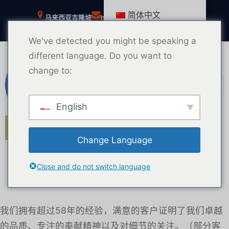
跳
简体中文
马来西亚吉隆坡
help@msianpestcontrol.com
至
Facebook
TikTok
YouTube
Instagram
内
We've detected you might be speaking a
容
different language. Do you want to
change to:
马来西亚害虫防治
English
MPC 门户
Change Language
Close and do not switch language
我们拥有超过58年的经验，满意的客户证明了我们卓越
的品质、专注的奉献精神以及对细节的关注。（部分客