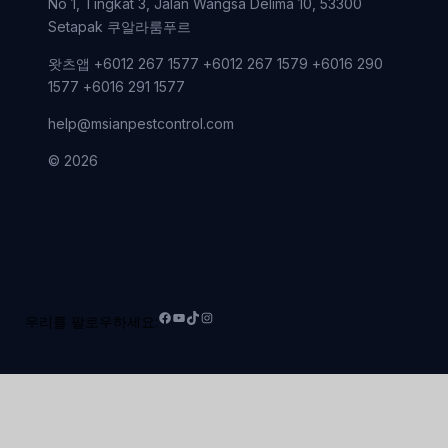
No 1, Tingkat 3, Jalan Wangsa Delima 10, 53300
Setapak 쿠알라룸푸르
왓츠앱 +6012 267 1577 +6012 267 1579 +6016 290
1577 +6016 291 1577
help@msianpestcontrol.com
© 2026
우리를 팔로우하세요:
페
유
틱
인
이
튜
톡
스
스
브
타
북
그
램