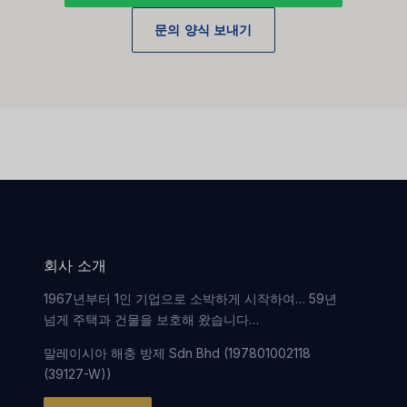
문의 양식 보내기
회사 소개
1967년부터 1인 기업으로 소박하게 시작하여… 59년
넘게 주택과 건물을 보호해 왔습니다…
말레이시아 해충 방제 Sdn Bhd (197801002118
(39127-W))