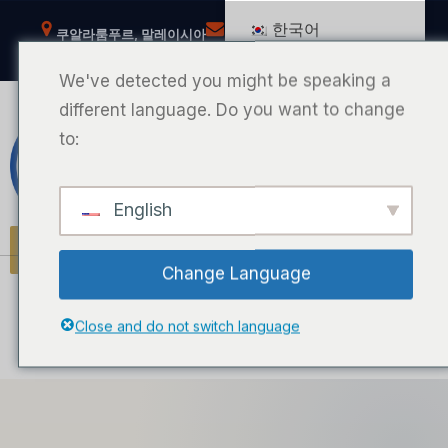
콘
한국어
쿠알라룸푸르, 말레이시아
help@msianpestcontrol.com
텐
페이스북
틱톡
유튜브
인스타그램
츠
We've detected you might be speaking a
로
different language. Do you want to change
바
to:
말레이시아 해충 방제
로
가
English
기
MPC 포털
Change Language
Close and do not switch language