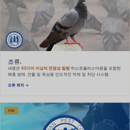
조류.
새똥은
60가지 이상의 전염성 질병
히스토플라스마증을 포함한
해충 방제. 건물 및 옥상용 인도적인 억제 및 차단 시스템.
조류 퇴치 →
기타