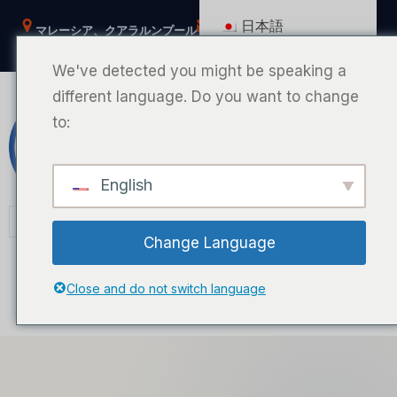
内
日本語
マレーシア、クアラルンプール
help@msianpestcontrol.com
容
フェイスブック
ティックトック
ユーチューブ
インスタグラム
を
We've detected you might be speaking a
ス
different language. Do you want to change
キ
to:
マレーシアの害虫駆除
ッ
プ
English
MPCポータル
Change Language
Close and do not switch language