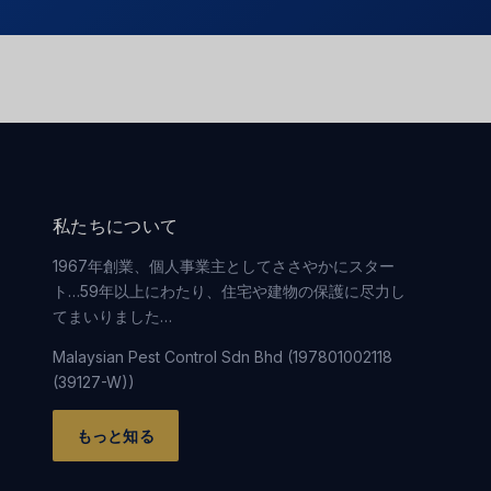
私たちについて
1967年創業、個人事業主としてささやかにスター
ト…59年以上にわたり、住宅や建物の保護に尽力し
てまいりました…
Malaysian Pest Control Sdn Bhd (197801002118
(39127-W))
もっと知る