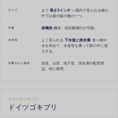
まで
長さ3インチ
―屋内で見られる種の
サイズ
中では最大級の種の一つ。.
赤褐色
機体。短距離飛行が可能。.
外観
よく見られる
下水道と排水溝
. 食べ物や
生息地
水を求めて、水道管を通って家の中に侵
入する。.
浴室、台所、地下室、排水溝や配管周
目撃された場所
辺、特に夜間。.
チャバネゴキブリ
ドイツゴキブリ