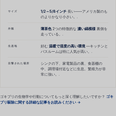
1/2～5/8インチ
長い――アメリカ製のも
サイズ
のよりかなり小さい。.
薄茶色
2つの特徴的な
濃い縞模様
裏側を
外観
走っている。.
好む
温暖で湿度の高い環境
―キッチンと
生息地
バスルームは特に人気が高い。.
シンクの下、家電製品の裏、食器棚の
目撃された場所
中、調理場付近などに生息。繁殖力が非
常に強い。.
ゴキブリの生物学や行動についてもっと深く理解したいですか？
ゴキ
ブリ駆除に関する詳細な記事をお読みください →