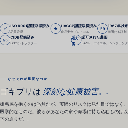
ISO 9001認証取得済み
HACCP認証取得済み
1967年以来
✓
★
59
品質管理
食品安全プロトコル
確固たる評判
CIDB登録済み
認可された農薬
処方
G3
G3コントラクター
BASF、バイエル、シンジェンタ
箋
なぜそれが重要なのか
ゴキブリは
深刻な健康被害。.
嫌悪感を抱くのは当然だが、実際のリスクは見た目ではなく、
医学的なものだ。彼らがあなたの家や職場に持ち込むものは以
下の通りだ。.