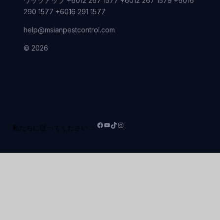
ワッツアップ +6012 267 1577 +6012 267 1579 +6016
290 1577 +6016 291 1577
help@msianpestcontrol.com
© 2026
私たちに従ってください ：
フ
ユ
テ
イ
ェ
ー
ィ
ン
イ
チ
ッ
ス
ス
ュ
ク
タ
ブ
ー
ト
グ
ッ
ブ
ッ
ラ
ク
ク
ム