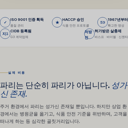
ISO 9001 인증 획득
HACCP 승인
1967년부터
✓
★
59
품질 관리
식품 안전 프로토콜
확고한 명성
CIDB 등록됨
허가받은 살충제
처방
지3
G3 계약업체
바스프 · 바이엘 · 신젠타
전
실제 비용
파리는 단순히 파리가 아닙니다.
성가
신 존재.
주거 환경에서 파리는 성가신 존재일 뿐입니다. 하지만 상업 환
경에서는 병원균을 옮기고, 식품 안전 기준을 위반하며, 고객을
떠나게 하는 등 심각한 골칫거리입니다.