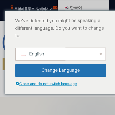
콘
한국어
쿠알라룸푸르, 말레이시아
help@msianpestcontrol.com
텐
페이스북
틱톡
유튜브
인스타그램
츠
We've detected you might be speaking a
로
different language. Do you want to change
바
to:
말레이시아 해충 방제
로
가
English
기
MPC 포털
Change Language
Close and do not switch language