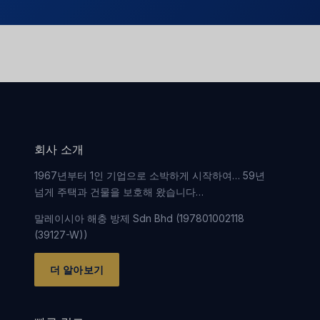
회사 소개
1967년부터 1인 기업으로 소박하게 시작하여… 59년
넘게 주택과 건물을 보호해 왔습니다…
말레이시아 해충 방제 Sdn Bhd (197801002118
(39127-W))
더 알아보기