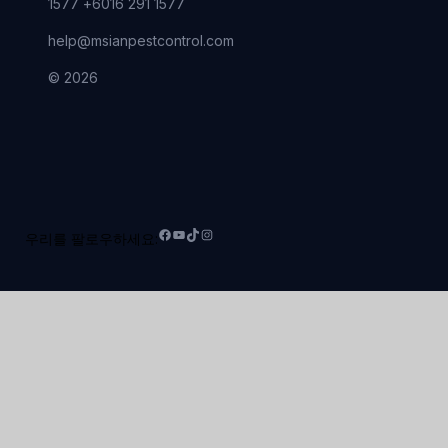
1577 +6016 291 1577
help@msianpestcontrol.com
© 2026
우리를 팔로우하세요:
페
유
틱
인
이
튜
톡
스
스
브
타
북
그
램