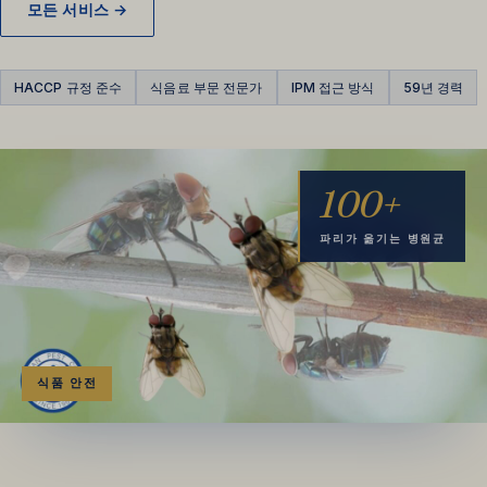
모든 서비스 →
HACCP 규정 준수
식음료 부문 전문가
IPM 접근 방식
59년 경력
100+
파리가 옮기는 병원균
식품 안전