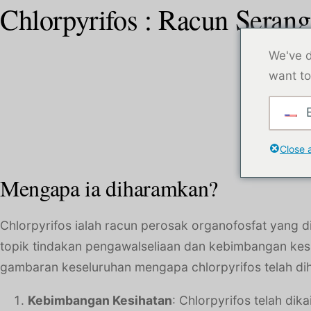
Chlorpyrifos : Racun Serang
We've d
want to
E
Close 
Mengapa ia diharamkan?
Chlorpyrifos ialah racun perosak organofosfat yang 
topik tindakan pengawalseliaan dan kebimbangan kesi
gambaran keseluruhan mengapa chlorpyrifos telah d
Kebimbangan Kesihatan
: Chlorpyrifos telah di